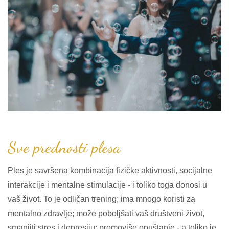
Sve prednosti plesa
Ples je savršena kombinacija fizičke aktivnosti, socijalne
interakcije i mentalne stimulacije - i toliko toga donosi u
vaš život. To je odličan trening; ima mnogo koristi za
mentalno zdravlje; može poboljšati vaš društveni život,
smanjiti stres i depresiju; promoviše opuštanje - a toliko je