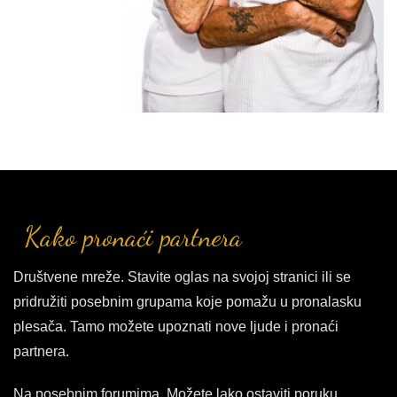
Kako pronaći partnera
Društvene mreže. Stavite oglas na svojoj stranici ili se
pridružiti posebnim grupama koje pomažu u pronalasku
plesača. Tamo možete upoznati nove ljude i pronaći
partnera.
Na posebnim forumima. Možete lako ostaviti poruku,