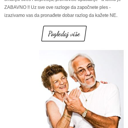
ZABAVNO !! Uz sve ove razloge da započnete ples -
izazivamo vas da pronađete dobar razlog da kažete NE.
Pogledaj više