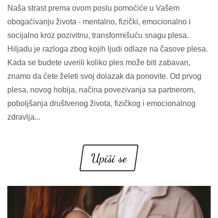
Naša strast prema ovom poslu pomoćiće u Vašem
obogaćivanju života - mentalno, fizički, emocionalno i
socijalno kroz pozivitnu, transformišuću snagu plesa.
Hiljadu je razloga zbog kojih ljudi odlaze na časove plesa.
Kada se budete uverili koliko ples može biti zabavan,
znamo da ćete želeti svoj dolazak da ponovite. Od prvog
plesa, novog hobija, načina povezivanja sa partnerom,
poboljšanja društvenog života, fizičkog i emocionalnog
zdravlja...
Upiši se