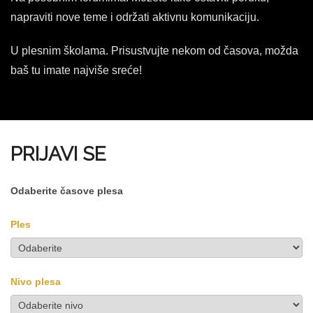
napraviti nove teme i održati aktivnu komunikaciju.
U plesnim školama. Prisustvujte nekom od časova, možda
baš tu imate najviše sreće!
PRIJAVI SE
Odaberite časove plesa
Ples
Nivo plesa