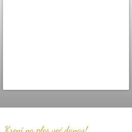
Samba
Kreni na ples već danas!